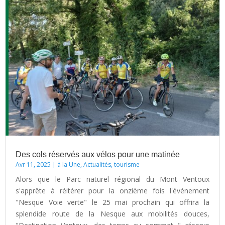
Des cols réservés aux vélos pour une matinée
Avr 11, 2025
|
à la Une
,
Actualités
,
tourisme
Alors que le Parc naturel régional du Mont Ventoux
s'apprête à réitérer pour la onzième fois l'événement
"Nesque Voie verte" le 25 mai prochain qui offrira la
splendide route de la Nesque aux mobilités douces,