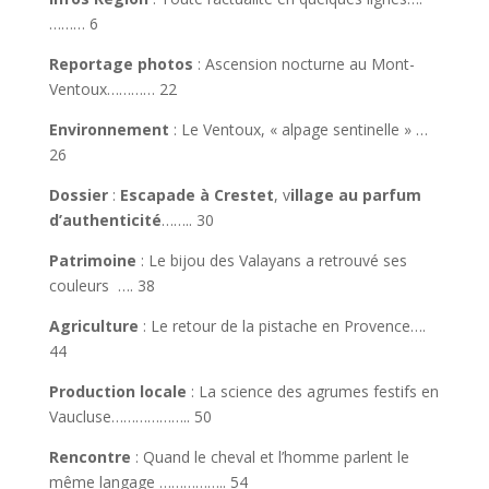
……… 6
Reportage photos
: Ascension nocturne au Mont-
Ventoux………… 22
Environnement
: Le Ventoux, « alpage sentinelle » …
26
Dossier
:
Escapade à Crestet
, v
illage au parfum
d’authenticité
…….. 30
Patrimoine
: Le bijou des Valayans a retrouvé ses
couleurs …. 38
Agriculture
: Le retour de la pistache en Provence….
44
Production locale
: La science des agrumes festifs en
Vaucluse……………….. 50
Rencontre
: Quand le cheval et l’homme parlent le
même langage …………….. 54