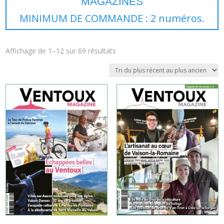
MINIMUM DE COMMANDE : 2 numéros.
Trié
Affichage de 1–12 sur 69 résultats
du
plus
récent
au
plus
ancien