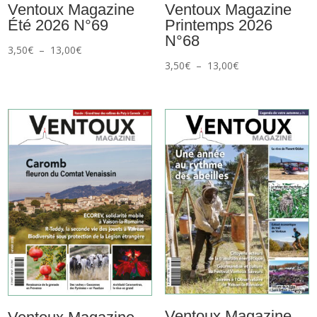
Ventoux Magazine
Ventoux Magazine
Été 2026 N°69
Printemps 2026
N°68
Plage
3,50
€
–
13,00
€
Plage
3,50
€
–
13,00
€
de
de
prix :
prix :
3,50€
3,50€
à
à
13,00€
13,00€
Ventoux Magazine