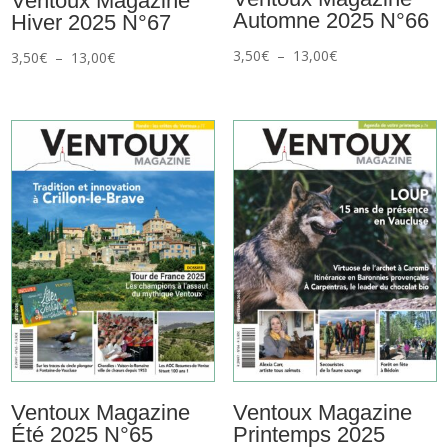
Ventoux Magazine
Automne 2025 N°66
Hiver 2025 N°67
Plage
3,50
€
–
13,00
€
Plage
3,50
€
–
13,00
€
de
de
prix :
prix :
3,50€
3,50€
à
à
13,00€
13,00€
Ventoux Magazine
Ventoux Magazine
Été 2025 N°65
Printemps 2025