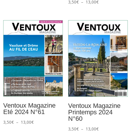
Plage
3,50
€
–
13,00
€
de
de
prix :
prix :
3,50€
3,50€
à
à
13,00€
13,00€
Ventoux Magazine
Ventoux Magazine
Eté 2024 N°61
Printemps 2024
N°60
Plage
3,50
€
–
13,00
€
Plage
3,50
€
–
13,00
€
de