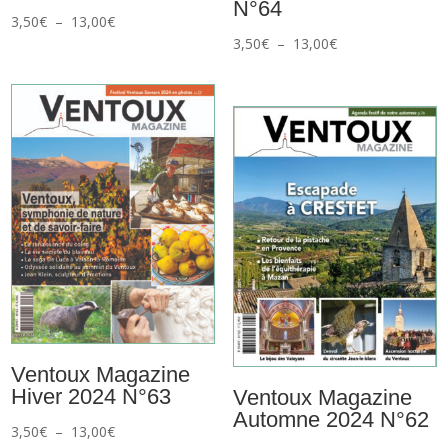
N°64
Plage
3,50
€
–
13,00
€
Plage
3,50
€
–
13,00
€
de
de
prix :
prix :
3,50€
3,50€
à
à
13,00€
13,00€
Ventoux Magazine
Hiver 2024 N°63
Ventoux Magazine
Automne 2024 N°62
Plage
3,50
€
–
13,00
€