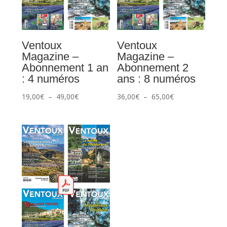
Ventoux
Ventoux
Magazine –
Magazine –
Abonnement 1 an
Abonnement 2
: 4 numéros
ans : 8 numéros
Plage
Plage
19,00
€
–
49,00
€
36,00
€
–
65,00
€
de
de
prix :
prix :
19,00€
36,00€
à
à
49,00€
65,00€