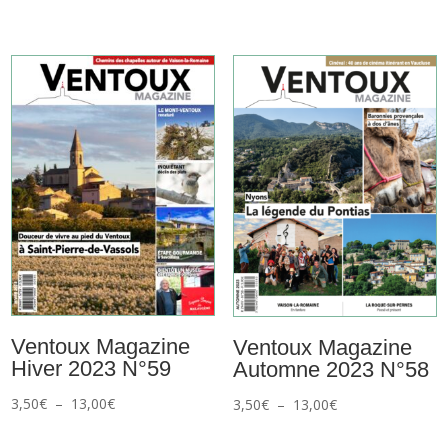
de
prix :
prix :
3,50€
3,50€
à
à
13,00€
13,00€
Ventoux Magazine
Ventoux Magazine
Hiver 2023 N°59
Automne 2023 N°58
Plage
Plage
3,50
€
–
13,00
€
3,50
€
–
13,00
€
de
de