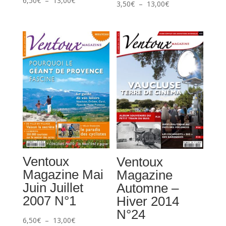
6,50
€
–
13,00
€
Plage
3,50
€
–
13,00
€
de
de
prix :
prix :
6,50€
3,50€
à
à
13,00€
13,00€
Ventoux
Ventoux
Magazine Mai
Magazine
Juin Juillet
Automne –
2007 N°1
Hiver 2014
N°24
Plage
6,50
€
–
13,00
€