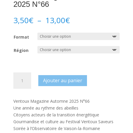
2025 N°66
Plage
3,50
€
–
13,00
€
de
prix :
Format
3,50€
à
Région
13,00€
quantité
Ajouter au panier
de
Ventoux
Magazine
Ventoux Magazine Automne 2025 N°66
Automne
Une année au rythme des abeilles
2025
Citoyens acteurs de la transition énergétique
N°66
Gourmandise et culture au Festival Ventoux Saveurs
Soirée à l’Observatoire de Vaison-la-Romaine