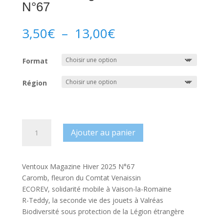
N°67
Plage
3,50
€
–
13,00
€
de
prix :
Format
3,50€
à
Région
13,00€
quantité
Ajouter au panier
de
Ventoux
Magazine
Ventoux Magazine Hiver 2025 N°67
Hiver
Caromb, fleuron du Comtat Venaissin
2025
ECOREV, solidarité mobile à Vaison-la-Romaine
N°67
R-Teddy, la seconde vie des jouets à Valréas
Biodiversité sous protection de la Légion étrangère