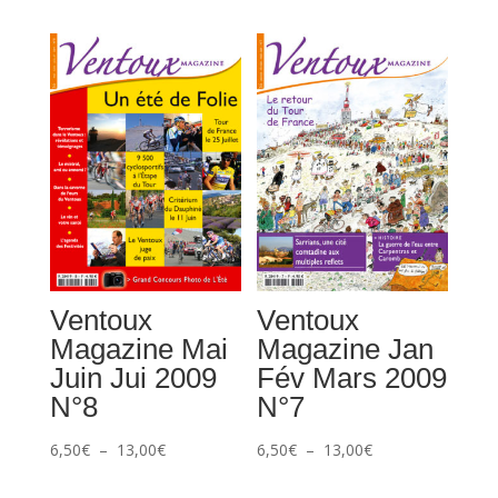
de
prix :
prix :
6,50€
3,50€
à
à
13,00€
13,00€
Ventoux
Ventoux
Magazine Mai
Magazine Jan
Juin Jui 2009
Fév Mars 2009
N°8
N°7
Plage
Plage
6,50
€
–
13,00
€
6,50
€
–
13,00
€
de
de