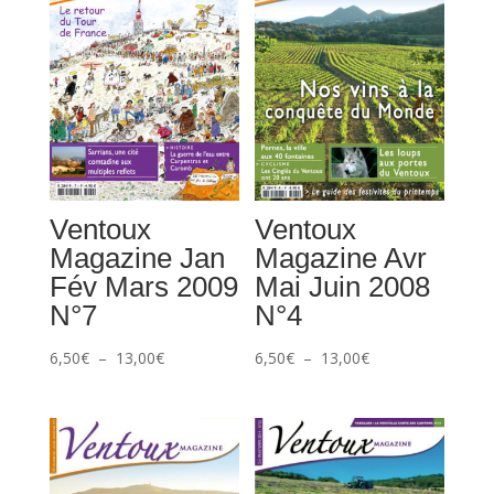
Ventoux
Ventoux
Magazine Jan
Magazine Avr
Fév Mars 2009
Mai Juin 2008
N°7
N°4
Plage
Plage
6,50
€
–
13,00
€
6,50
€
–
13,00
€
de
de
prix :
prix :
6,50€
6,50€
à
à