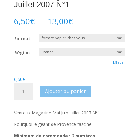
Juillet 2007 N°1
Plage
6,50
€
–
13,00
€
de
prix :
Format
6,50€
à
Région
13,00€
Effacer
6,50
€
quantité
Ajouter au panier
de
Ventoux
Magazine
Ventoux Magazine Mai Juin Juillet 2007 N°1
Mai
Juin
Pourquoi le géant de Provence fascine.
Juillet
Minimum de commande : 2 numéros
2007