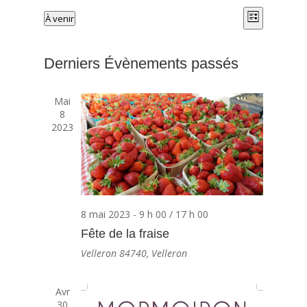
Navigatio
Navigatio
À venir
Liste
de
par
Sélectionnez
vues
consultat
une
Évèneme
Derniers Évènements passés
date.
Mai
8
2023
8 mai 2023 - 9 h 00
/
17 h 00
Fête de la fraise
Velleron
84740, Velleron
Avr
30