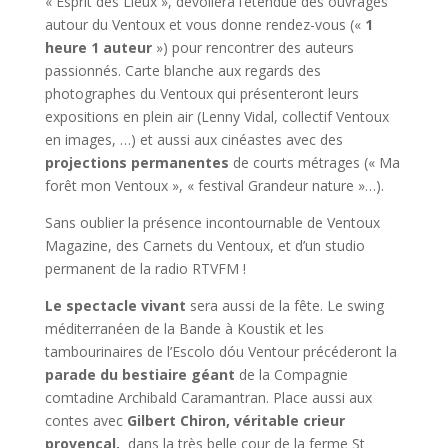
« Esprit des Lieux », dévoilera l’étendue des ouvrages
autour du Ventoux et vous donne rendez-vous («
1
heure 1 auteur
») pour rencontrer des auteurs
passionnés. Carte blanche aux regards des
photographes du Ventoux qui présenteront leurs
expositions en plein air (Lenny Vidal, collectif Ventoux
en images, …) et aussi aux cinéastes avec des
projections permanentes
de courts métrages (« Ma
forêt mon Ventoux », « festival Grandeur nature »…).
Sans oublier la présence incontournable de Ventoux
Magazine, des Carnets du Ventoux, et d’un studio
permanent de la radio RTVFM !
Le spectacle vivant
sera aussi de la fête. Le swing
méditerranéen de la Bande à Koustik et les
tambourinaires de l’Escolo dóu Ventour précéderont la
parade du bestiaire géant
de la Compagnie
comtadine Archibald Caramantran. Place aussi aux
contes avec
Gilbert Chiron, véritable crieur
provençal,
dans la très belle cour de la ferme St