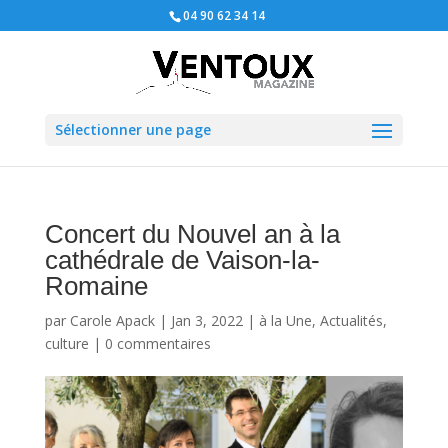
04 90 62 34 14
Sélectionner une page
Concert du Nouvel an à la
cathédrale de Vaison-la-
Romaine
par
Carole Apack
|
Jan 3, 2022
|
à la Une
,
Actualités
,
culture
|
0 commentaires