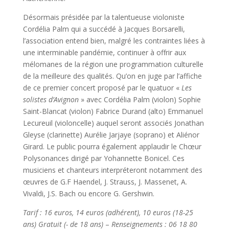
Désormais présidée par la talentueuse violoniste
Cordélia Palm qui a succédé à Jacques Borsarelli,
l’association entend bien, malgré les contraintes liées à
une interminable pandémie, continuer à offrir aux
mélomanes de la région une programmation culturelle
de la meilleure des qualités. Qu’on en juge par l’affiche
de ce premier concert proposé par le quatuor «
Les
solistes
d’Avignon
» avec Cordélia Palm (violon) Sophie
Saint-Blancat (violon) Fabrice Durand (alto) Emmanuel
Lecureuil (violoncelle) auquel seront associés Jonathan
Gleyse (clarinette) Aurélie Jarjaye (soprano) et Aliénor
Girard. Le public pourra également applaudir le Chœur
Polysonances dirigé par Yohannette Bonicel. Ces
musiciens et chanteurs interpréteront notamment des
œuvres de G.F Haendel, J. Strauss, J. Massenet, A.
Vivaldi, J.S. Bach ou encore G. Gershwin.
Tarif : 16 euros, 14 euros (adhérent), 10 euros (18-25
ans) Gratuit (- de 18 ans)
–
Renseignements : 06 18 80