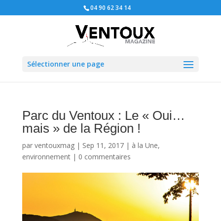
04 90 62 34 14
Sélectionner une page
Parc du Ventoux : Le « Oui…
mais » de la Région !
par
ventouxmag
|
Sep 11, 2017
|
à la Une
,
environnement
|
0 commentaires