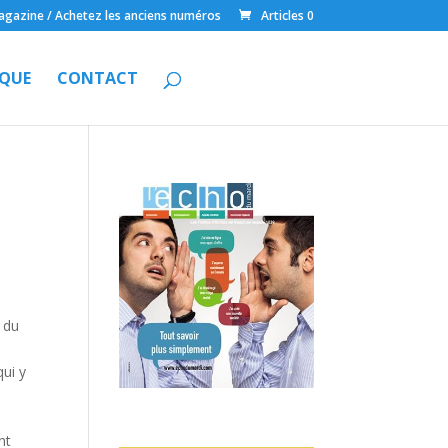
gazine / Achetez les anciens numéros
Articles 0
QUE
CONTACT
a
s du
qui y
.
nt