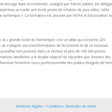
l ancrage dans la modernité, souligné par Patrick Jaillard, élu délégu
arpentras accueille une école privée de création de jeux vidéo, cette
e numérique ». La formation est assurée par l’AFPA et l’association A
e, la « grande Ecole du Numérique » est un label qui concerne 225
 est de s’adapter aux transformations de l’économie et de ce nouveau
ujourd’hui non pourvus dans ce secteur et plus de 190 000 postes
ormations labellisées a le double objectif de répondre aux besoins des
riser l’insertion socio-professionnelle des publics éloignés de l’em
Mentions légales
/
Conditions Générales de vente