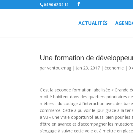
04 90 62 34 14
ACTUALITÉS
AGEND
Une formation de développeur 
par
ventouxmag
|
Jan 23, 2017
|
économie
|
0
C’est la seconde formation labellisée « Grande é
moitié habitent dans des quartiers prioritaires de
métiers : du codage à l’interaction avec des bas
commerce. Cette a pu voir le jour grâce à la téna
a vu « une vraie opportunité aussi bien pour les
d’être en avance et d’accompagner les mutation
s’engage à suivre cette voie et à mettre en plac