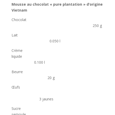
Mousse au chocolat « pure plantation » d’origine
Vietnam
Chocolat
250 g
Lait
0.050 l
Crème
liquide
0.100 l
Beurre
20 g
Œufs
3 jaunes
Sucre
semoule