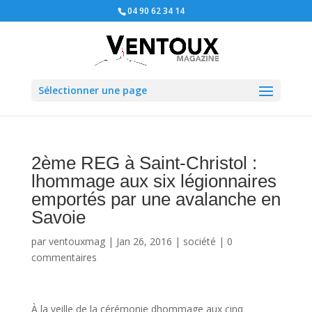
04 90 62 34 14
Sélectionner une page
2ème REG à Saint-Christol :
lhommage aux six légionnaires
emportés par une avalanche en
Savoie
par
ventouxmag
|
Jan 26, 2016
|
société
|
0
commentaires
À la veille de la cérémonie dhommage aux cinq