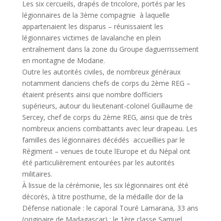
Les six cercueils, drapés de tricolore, portés par les
légionnaires de la 3ème compagnie  à laquelle
appartenaient les disparus – réunissaient les
légionnaires victimes de lavalanche en plein
entraînement dans la zone du Groupe daguerrissement
en montagne de Modane.
Outre les autorités civiles, de nombreux généraux 
notamment danciens chefs de corps du 2ème REG –
étaient présents ainsi que nombre dofficiers
supérieurs, autour du lieutenant-colonel Guillaume de
Sercey, chef de corps du 2ème REG, ainsi que de très
nombreux anciens combattants avec leur drapeau. Les
familles des légionnaires décédés  accueillies par le
Régiment – venues de toute lEurope et du Népal ont
été particulièrement entourées par les autorités
militaires.
À lissue de la cérémonie, les six légionnaires ont été
décorés, à titre posthume, de la médaille dor de la
Défense nationale : le caporal Touré Lamarana, 33 ans
(originaire de Madagascar) ; le 1ère classe Samuel