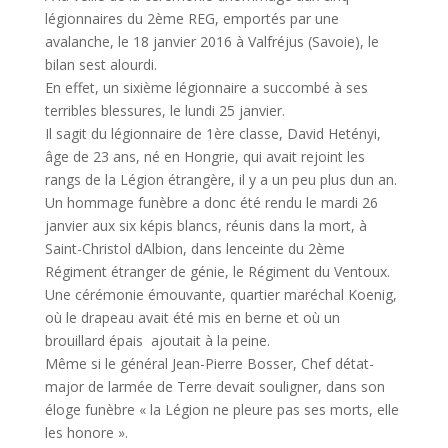
légionnaires du 2ème REG, emportés par une
avalanche, le 18 janvier 2016 à Valfréjus (Savoie), le
bilan sest alourdi.
En effet, un sixième légionnaire a succombé à ses
terribles blessures, le lundi 25 janvier.
Il sagit du légionnaire de 1ère classe, David Hetényi,
âge de 23 ans, né en Hongrie, qui avait rejoint les
rangs de la Légion étrangère, il y a un peu plus dun an.
Un hommage funèbre a donc été rendu le mardi 26
janvier aux six képis blancs, réunis dans la mort, à
Saint-Christol dAlbion, dans lenceinte du 2ème
Régiment étranger de génie, le Régiment du Ventoux.
Une cérémonie émouvante, quartier maréchal Koenig,
où le drapeau avait été mis en berne et où un
brouillard épais ajoutait à la peine.
Même si le général Jean-Pierre Bosser, Chef détat-
major de larmée de Terre devait souligner, dans son
éloge funèbre « la Légion ne pleure pas ses morts, elle
les honore ».